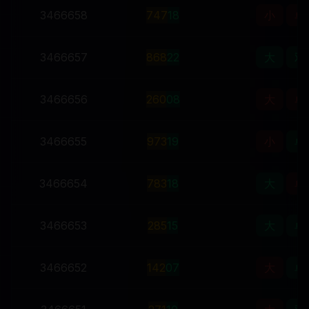
3466658
7
4
7
18
小
单
3466657
8
6
8
22
大
双
3466656
2
6
0
08
大
单
3466655
9
7
3
19
小
单
3466654
7
8
3
18
大
单
3466653
2
8
5
15
大
单
3466652
1
4
2
07
大
单