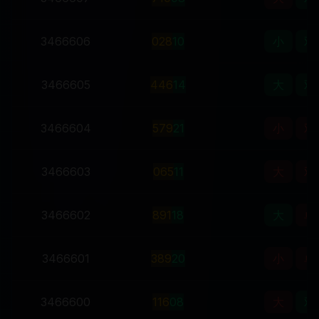
3466606
0
2
8
10
小
双
3466605
4
4
6
14
大
双
3466604
5
7
9
21
小
双
3466603
0
6
5
11
大
双
3466602
8
9
1
18
大
单
3466601
3
8
9
20
小
单
3466600
1
1
6
08
大
双