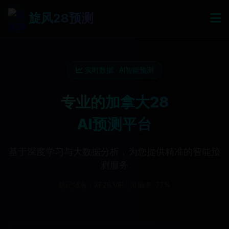
旋风28预测
实时数据 · AI智能预测
专业的加拿大28
AI预测平台
基于深度学习与大数据分析，为您提供精准的智能预
测服务
易记域名：XF28.VIP | 准确率: 77%