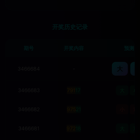
开奖历史记录
期号
开奖内容
预测
大
3466684
-
3466683
7
9
1
17
大
单
3466682
9
7
5
21
小
双
3466681
9
7
2
18
大
双