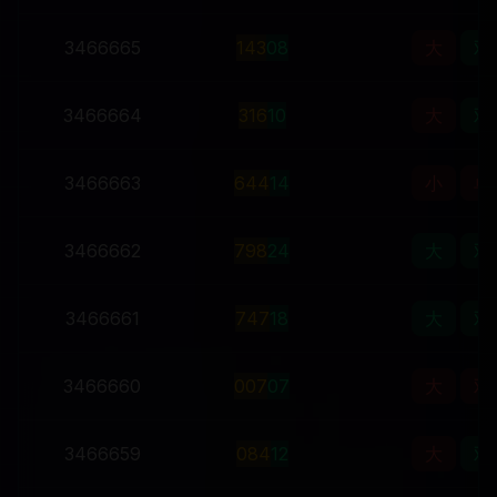
3466665
1
4
3
08
大
双
3466664
3
1
6
10
大
双
3466663
6
4
4
14
小
单
3466662
7
9
8
24
大
双
3466661
7
4
7
18
大
双
3466660
0
0
7
07
大
双
3466659
0
8
4
12
大
双