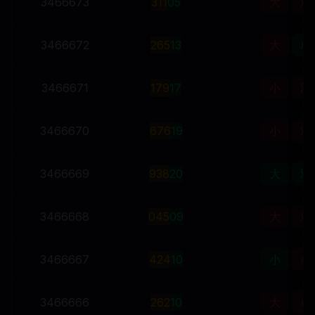
3466673
3
1
1
05
大
双
3466672
2
6
5
13
大
单
3466671
1
7
9
17
小
双
3466670
6
7
6
19
小
双
3466669
9
3
8
20
大
双
3466668
0
4
5
09
大
双
3466667
4
2
4
10
小
单
3466666
2
6
2
10
大
单