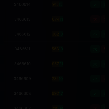
3466614
9
1
5
15
大
单
3466613
0
7
4
11
大
双
3466612
3
8
2
13
小
单
3466611
5
6
8
19
大
双
3466610
9
5
7
21
大
单
3466609
2
3
5
10
小
单
3466608
6
9
2
17
大
单
3466607
7
1
0
08
大
双