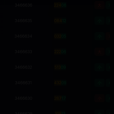
3466636
2
2
4
08
大
双
3466635
0
8
4
12
小
双
3466634
0
3
2
05
小
双
3466633
2
2
2
06
大
双
3466632
5
1
3
09
小
单
3466631
4
3
2
09
小
单
3466630
2
8
7
17
小
单
3466629
3
1
9
13
小
单