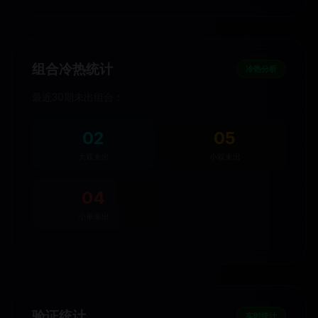
组合冷热统计
冷热分析
最近30期未出组合：
02
05
大双未出
小双未出
04
小单未出
验证统计
实时统计