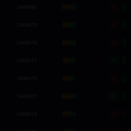
3466680
7
9
4
20
小
双
3466679
2
0
1
03
大
单
3466678
4
4
2
10
大
双
3466677
6
0
5
11
小
单
3466676
0
9
2
11
大
单
3466675
8
8
4
20
大
双
3466674
6
7
1
14
小
单